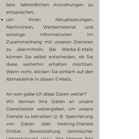
bzw. behördlichen Anordnungen zu
entsprechen;
um Ihnen Aktualisierungen,
Nachrichten, Werbematerial und
sonstige Informationen im
Zusammenhang mit unseren Diensten
zu übermitteln. Bei Werbe-E-Mails
können Sie selbst entscheiden, ob Sie
diese weiterhin erhalten möchten.
Wenn nicht, klicken Sie einfach auf den
Abmeldelink in diesen E-Mails.
An wen gebe ich diese Daten weiter?
Wir können Ihre Daten an unsere
Dienstleister weitergeben, um unsere
Dienste zu betreiben (z. B. Speicherung
von Daten über Hosting-Dienste
Dritter, Bereitstellung technischer
Unterstützung usw.). Wir können Ihre