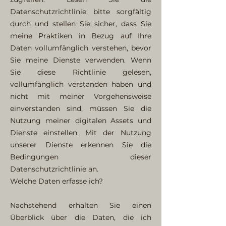
Datenschutzrichtlinie bitte sorgfältig
durch und stellen Sie sicher, dass Sie
meine Praktiken in Bezug auf Ihre
Daten vollumfänglich verstehen, bevor
Sie meine Dienste verwenden. Wenn
Sie diese Richtlinie gelesen,
vollumfänglich verstanden haben und
nicht mit meiner Vorgehensweise
einverstanden sind, müssen Sie die
Nutzung meiner digitalen Assets und
Dienste einstellen. Mit der Nutzung
unserer Dienste erkennen Sie die
Bedingungen dieser
Datenschutzrichtlinie an.
Welche Daten erfasse ich?
Nachstehend erhalten Sie einen
Überblick über die Daten, die ich