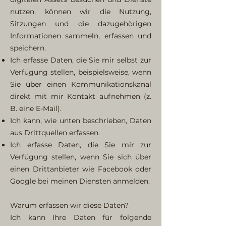
nutzen, können wir die Nutzung,
Sitzungen und die dazugehörigen
Informationen sammeln, erfassen und
speichern.
Ich erfasse Daten, die Sie mir selbst zur
Verfügung stellen, beispielsweise, wenn
Sie über einen Kommunikationskanal
direkt mit mir Kontakt aufnehmen (z.
B. eine E-Mail).
Ich kann, wie unten beschrieben, Daten
aus Drittquellen erfassen.
Ich erfasse Daten, die Sie mir zur
Verfügung stellen, wenn Sie sich über
einen Drittanbieter wie Facebook oder
Google bei meinen Diensten anmelden.
Warum erfassen wir diese Daten?
Ich kann Ihre Daten für folgende