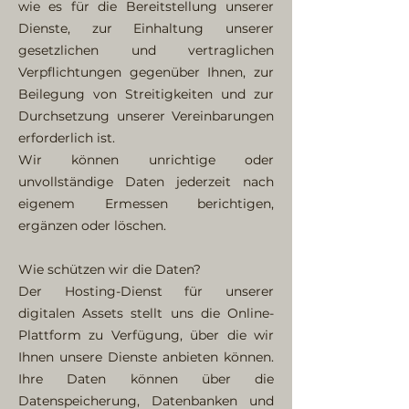
wie es für die Bereitstellung unserer
Dienste, zur Einhaltung unserer
gesetzlichen und vertraglichen
Verpflichtungen gegenüber Ihnen, zur
Beilegung von Streitigkeiten und zur
Durchsetzung unserer Vereinbarungen
erforderlich ist.
Wir können unrichtige oder
unvollständige Daten jederzeit nach
eigenem Ermessen berichtigen,
ergänzen oder löschen.
Wie schützen wir die Daten?
Der Hosting-Dienst für unserer
digitalen Assets stellt uns die Online-
Plattform zu Verfügung, über die wir
Ihnen unsere Dienste anbieten können.
Ihre Daten können über die
Datenspeicherung, Datenbanken und