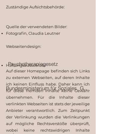
Zuständige Aufsichtsbehörde:
Quelle der verwendeten Bilder:
Fotografin, Claudia Leutner
Webseitendesign: ​​
Psychotherapiegesetz
Haftungsausschluss
Auf dieser Homepage befinden sich Links
zu externen Webseiten, auf deren Inhalte
ich keinen Einfluss habe. Daher kann ich
Bundesministerium für Soziales, Gesundheit, Pflege und Konsumentenschutz
für diese fremden Inhalte keine Gewähr
übernehmen. Für die Inhalte dieser
verlinkten Webseiten ist stets der jeweilige
Anbieter verantwortlich. Zum Zeitpunkt
der Verlinkung wurden die Verlinkungen
auf mögliche Rechtsverstöße überprüft,
wobei keine rechtswidrigen Inhalte