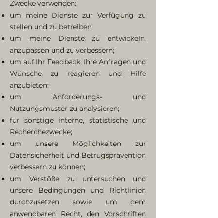
Zwecke verwenden:
um meine Dienste zur Verfügung zu
stellen und zu betreiben;
um meine Dienste zu entwickeln,
anzupassen und zu verbessern;
um auf Ihr Feedback, Ihre Anfragen und
Wünsche zu reagieren und Hilfe
anzubieten;
um Anforderungs- und
Nutzungsmuster zu analysieren;
für sonstige interne, statistische und
Recherchezwecke;
um unsere Möglichkeiten zur
Datensicherheit und Betrugsprävention
verbessern zu können;
um Verstöße zu untersuchen und
unsere Bedingungen und Richtlinien
durchzusetzen sowie um dem
anwendbaren Recht, den Vorschriften