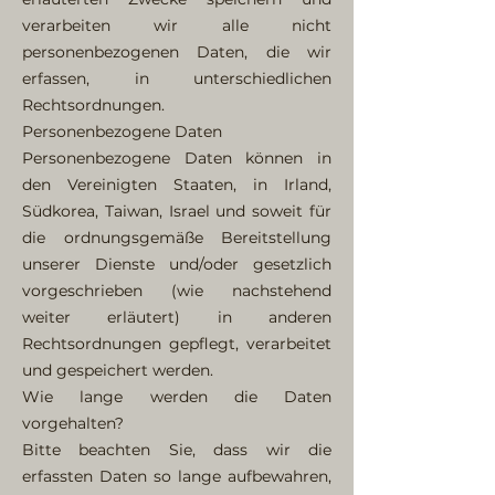
verarbeiten wir alle nicht
personenbezogenen Daten, die wir
erfassen, in unterschiedlichen
Rechtsordnungen.
Personenbezogene Daten
Personenbezogene Daten können in
den Vereinigten Staaten, in Irland,
Südkorea, Taiwan, Israel und soweit für
die ordnungsgemäße Bereitstellung
unserer Dienste und/oder gesetzlich
vorgeschrieben (wie nachstehend
weiter erläutert) in anderen
Rechtsordnungen gepflegt, verarbeitet
und gespeichert werden.
Wie lange werden die Daten
vorgehalten?
Bitte beachten Sie, dass wir die
erfassten Daten so lange aufbewahren,