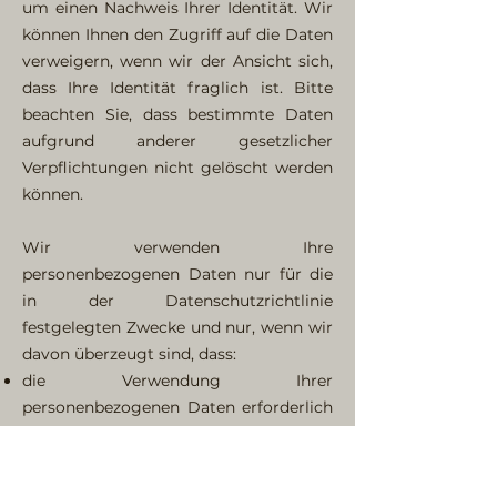
um einen Nachweis Ihrer Identität. Wir
können Ihnen den Zugriff auf die Daten
verweigern, wenn wir der Ansicht sich,
dass Ihre Identität fraglich ist. Bitte
beachten Sie, dass bestimmte Daten
aufgrund anderer gesetzlicher
Verpflichtungen nicht gelöscht werden
können.
Wir verwenden Ihre
personenbezogenen Daten nur für die
in der Datenschutzrichtlinie
festgelegten Zwecke und nur, wenn wir
davon überzeugt sind, dass:
die Verwendung Ihrer
personenbezogenen Daten erforderlich
ist, um einen Vertrag zu erfüllen oder zu
schließen (z. B. um Ihnen die Dienste
selbst oder Kundenbetreuung bzw.